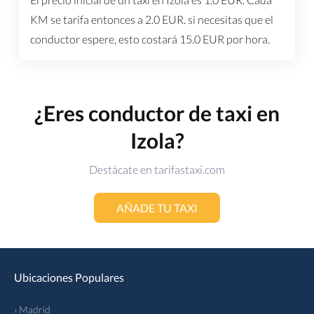
KM se tarifa entonces a
2.0
EUR
. si necesitas que el
conductor espere, esto costará
15.0
EUR
por hora.
¿Eres conductor de taxi en
Izola?
Destácate en tarifastaxi.com
AÑADE TU TAXI
Ubicaciones Populares
› Madrid