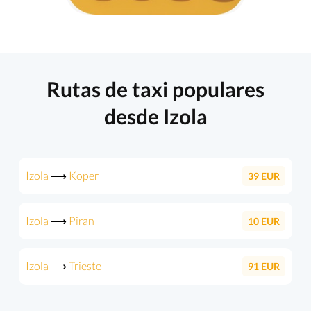
Rutas de taxi populares
desde Izola
Izola
⟶
Koper
39
EUR
Izola
⟶
Piran
10
EUR
Izola
⟶
Trieste
91
EUR