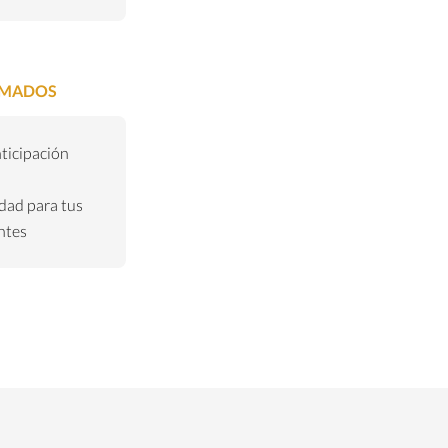
AMADOS
nticipación
dad para tus
ntes