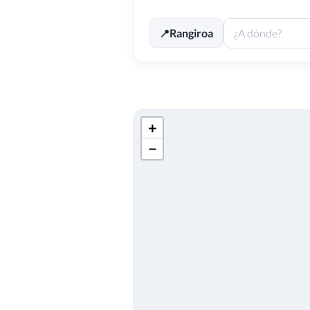
Rangiroa
📍
+
−