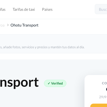
ifas
Tarifas de taxi
Países
roa
Ohotu Transport
, añade fotos, servicios y precios y mantén tus datos al día.
ansport
✓ Verified
CO
29J9+