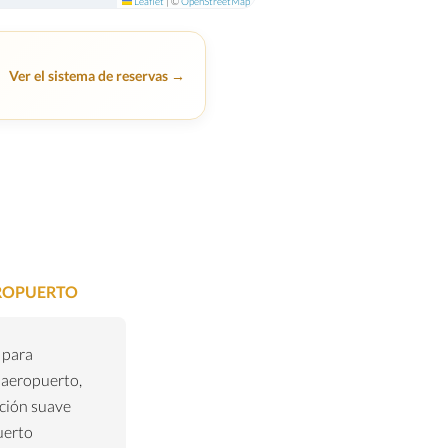
Leaflet
|
©
OpenStreetMap
Ver el sistema de reservas →
EROPUERTO
 para
 aeropuerto,
ción suave
uerto