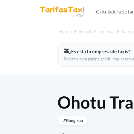
Calculadora de tar
Home
French Polynesia
Rangi
🚕
¿Es esta tu empresa de taxis?
Reclama esta página gratis: más reservas
Ohotu Tr
📍
Rangiroa