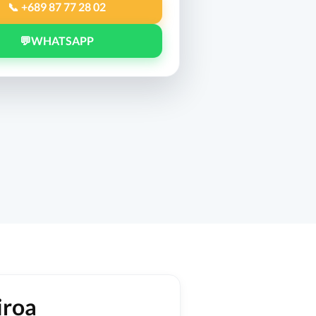
📞 +689 87 77 28 02
💬
WHATSAPP
iroa