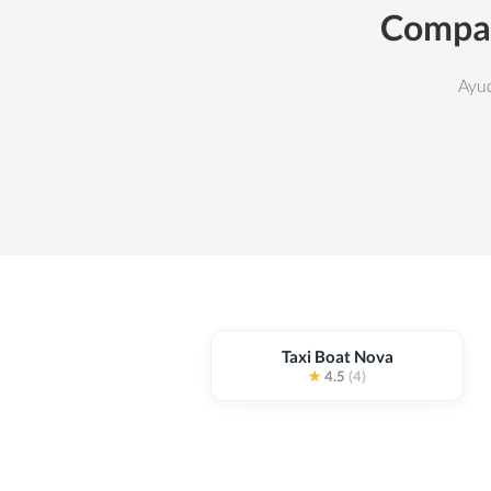
Compar
Ayud
Taxi Boat Nova
★
4.5
(4)