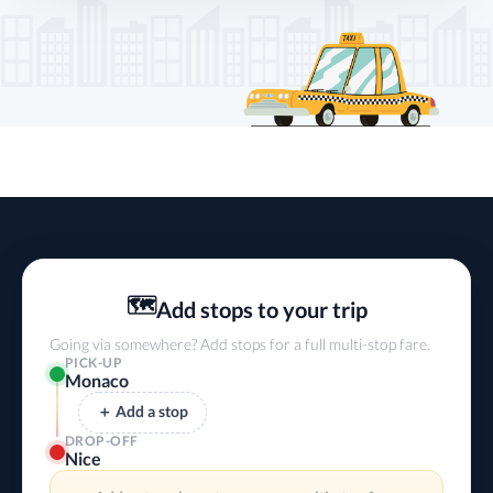
🗺️
Add stops to your trip
Going via somewhere? Add stops for a full multi-stop fare.
PICK-UP
Monaco
＋ Add a stop
DROP-OFF
Nice