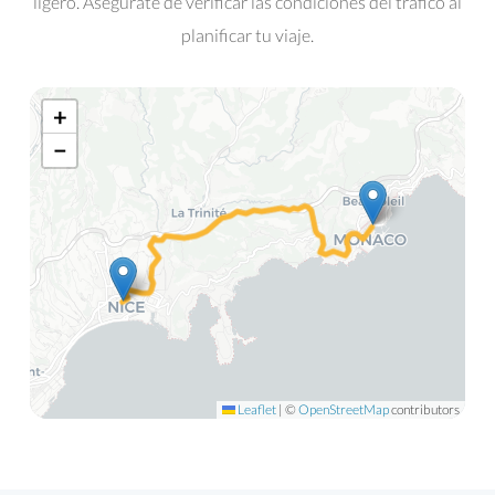
ligero. Asegúrate de verificar las condiciones del tráfico al
planificar tu viaje.
+
−
Leaflet
|
©
OpenStreetMap
contributors