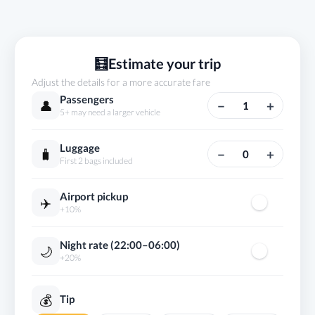
🧮
Estimate your trip
Adjust the details for a more accurate fare
Passengers
👤
−
+
1
5+ may need a larger vehicle
Luggage
🧳
−
+
0
First 2 bags included
Airport pickup
✈️
+10%
Night rate (22:00–06:00)
🌙
+20%
💰
Tip