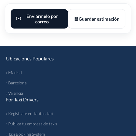
Enviármelo por
✉️
💾
Guardar estimación
correo
Ubicaciones Populares
› Madrid
› Barcelona
› Valencia
For Taxi Drivers
› Regístrate en Tarifas Taxi
› Publica tu empresa de taxis
› Taxi Booking System