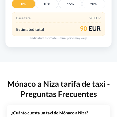
0%
10%
15%
20%
Base fare
90 EUR
90
EUR
Estimated total
Indicative estimate — final price may vary
Mónaco a Niza tarifa de taxi -
Preguntas Frecuentes
¿Cuánto cuesta un taxi de Mónaco a Niza?