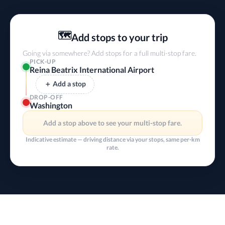
🗺️
Add stops to your trip
Going via somewhere? Add stops for a full multi-stop fare.
PICK-UP
Reina Beatrix International Airport
＋ Add a stop
DROP-OFF
Washington
Add a stop above to see your multi-stop fare.
Indicative estimate — driving distance via your stops, same per-km
rate.