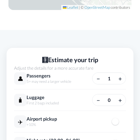
Leaflet
|
©
OpenStreetMap
contributors
🧮
Estimate your trip
Adjust the details for a more accurate fare
Passengers
👤
−
+
1
5+ may need a larger vehicle
Luggage
🧳
−
+
0
First 2 bags included
Airport pickup
✈️
+10%