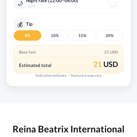
Night rate (22:00–06:00)
🌙
+20%
💰
Tip
0%
10%
15%
20%
Base fare
21 USD
21
USD
Estimated total
Indicative estimate — final price may vary
Reina Beatrix International