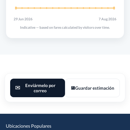
29 Jun 2026
7 Aug 2026
Indicative — based on fares calculated by visitors over time.
Enviármelo por
✉️
💾
Guardar estimación
correo
Ubicaciones Populares