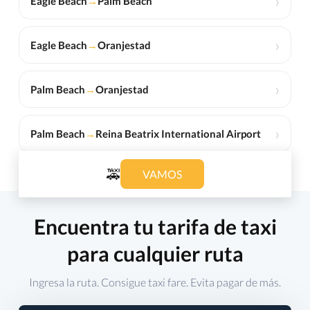
›
Eagle Beach
→
Palm Beach
›
Eagle Beach
→
Oranjestad
›
Palm Beach
→
Oranjestad
›
Palm Beach
→
Reina Beatrix International Airport
🚕
VAMOS
Encuentra tu tarifa de taxi
para cualquier ruta
Ingresa la ruta. Consigue taxi fare. Evita pagar de más.