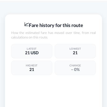
📈
Fare history for this route
How the estimated fare has moved over time, from real
calculations on this route.
LATEST
LOWEST
21 USD
21
HIGHEST
CHANGE
21
– 0%